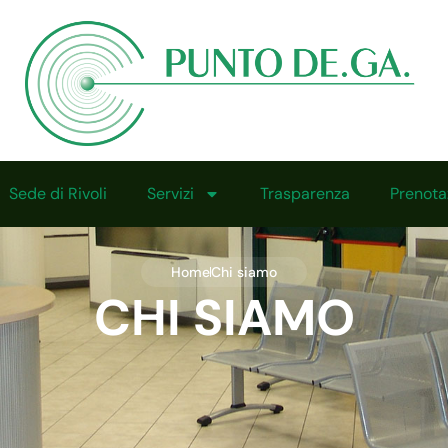
Sede di Rivoli
Servizi
Trasparenza
Prenota
Home
Chi siamo
CHI SIAMO