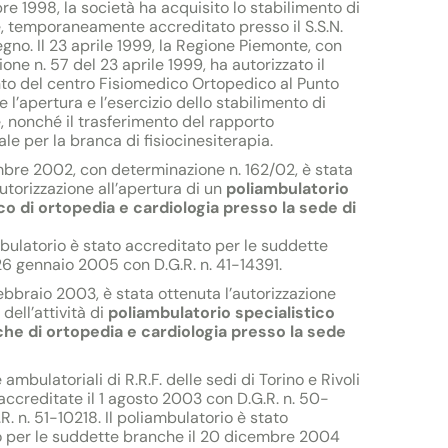
bre 1998, la società ha acquisito lo stabilimento di
e, temporaneamente accreditato presso il S.S.N.
gno. Il 23 aprile 1999, la Regione Piemonte, con
one n. 57 del 23 aprile 1999, ha autorizzato il
to del centro Fisiomedico Ortopedico al Punto
. e l’apertura e l’esercizio dello stabilimento di
e, nonché il trasferimento del rapporto
le per la branca di fisiocinesiterapia.
mbre 2002, con determinazione n. 162/02, è stata
autorizzazione all’apertura di un
poliambulatorio
co di ortopedia e cardiologia presso la sede di
bulatorio è stato accreditato per le suddette
26 gennaio 2005 con D.G.R. n. 41-14391.
febbraio 2003, è stata ottenuta l’autorizzazione
 dell’attività di
poliambulatorio specialistico
che di ortopedia e cardiologia presso la sede
 ambulatoriali di R.R.F. delle sedi di Torino e Rivoli
accreditate il 1 agosto 2003 con D.G.R. n. 50-
R. n. 51-10218. Il poliambulatorio è stato
o per le suddette branche il 20 dicembre 2004