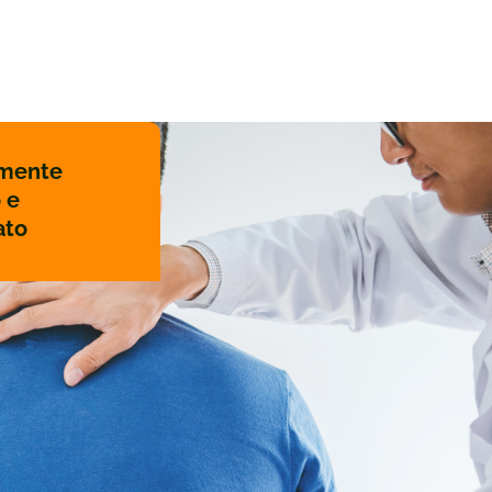
amente
 e
ato