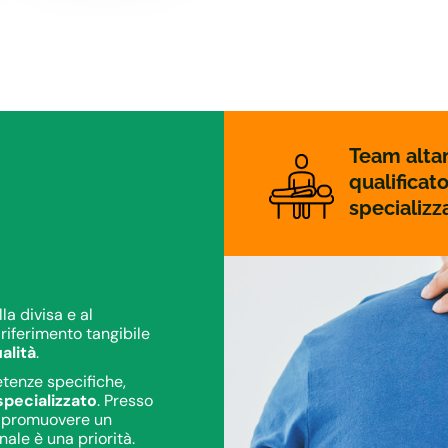
Team alt
qualificato
specializz
la divisa e al
 riferimento tangibile
alità
.
tenze specifiche,
specializzato
. Presso
a promuovere un
ale è una priorità.