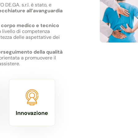
 DE.GA. s.r.l. è stato, e
cchiature all’avanguardia
n
corpo medico e tecnico
to livello di competenza
ltezza delle aspettative dei
perseguimento della qualità
orientata a promuovere il
assistere.
Innovazione