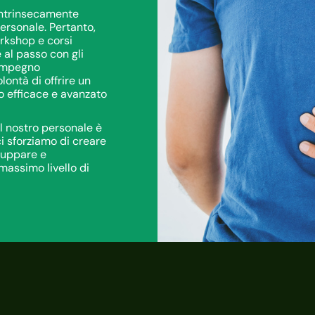
 intrinsecamente
ersonale. Pertanto,
rkshop e corsi
 al passo con gli
 impegno
lontà di offrire un
do efficace e avanzato
l nostro personale è
ci sforziamo di creare
luppare e
massimo livello di