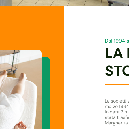
Dal 1994 
LA
ST
La società 
marzo 1994 
In data 3 m
stata trasf
Margherita 