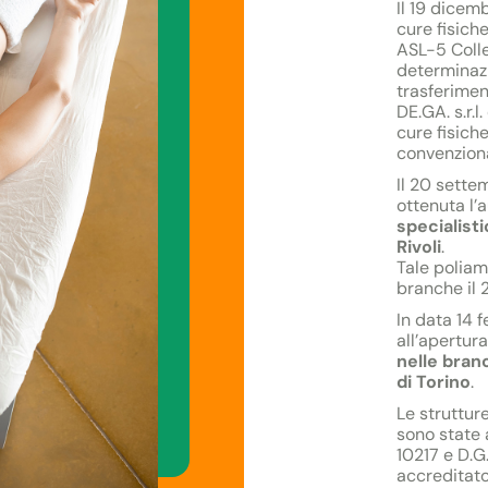
Il 19 dicem
cure fisich
ASL-5 Colle
determinazi
trasferimen
DE.GA. s.r.l
cure fisich
convenziona
Il 20 sette
ottenuta l’
specialisti
Rivoli
.
Tale poliam
branche il 
In data 14 
all’apertura
nelle bran
di Torino
.
Le strutture
sono state 
10217 e D.G.
accreditat